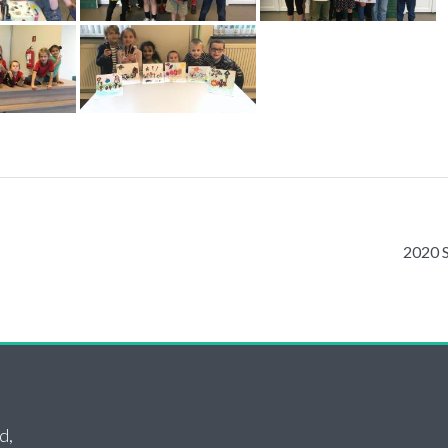
2020 S
d,