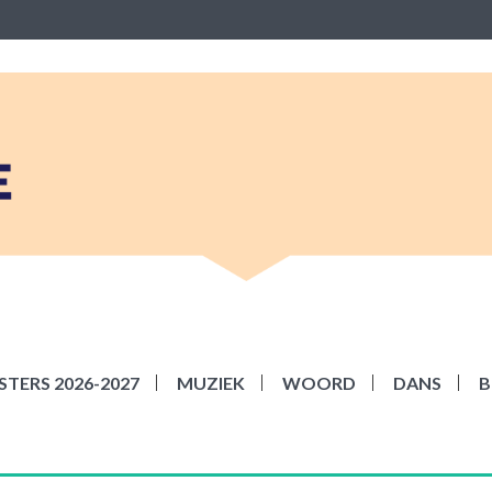
BEKE
ziek Woord Dans en Beeld
TERS 2026-2027
MUZIEK
WOORD
DANS
B