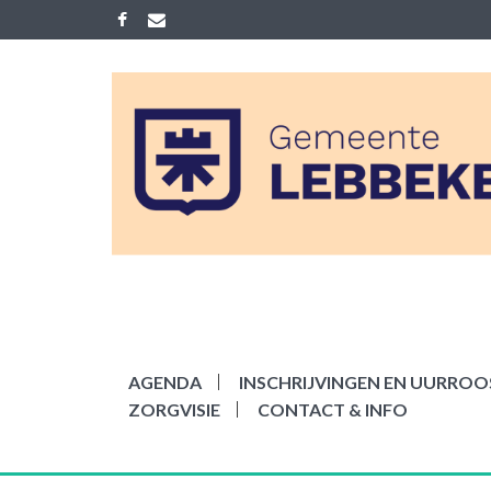
Skip
to
content
ACADEMIE LEB
Gemeenelijke academie voor Mu
AGENDA
INSCHRIJVINGEN EN UURROOS
ZORGVISIE
CONTACT & INFO