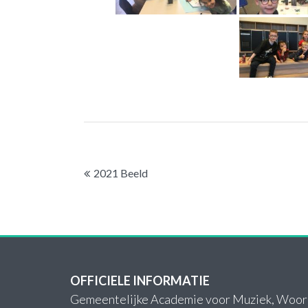
Bericht
2021 Beeld
navigatie
OFFICIELE INFORMATIE
Gemeentelijke Academie voor Muziek, Woor