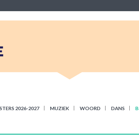
BEKE
ziek Woord Dans en Beeld
TERS 2026-2027
MUZIEK
WOORD
DANS
B