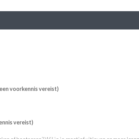
een voorkennis vereist)
nnis vereist)
aken of boetseren? Wil je je creatief uitleven en meer lere