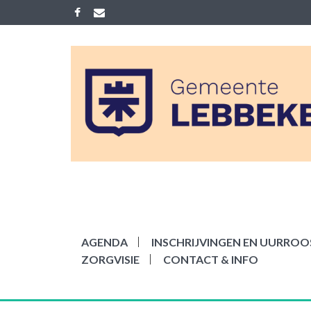
Skip
to
content
ACADEMIE LEB
Gemeenelijke academie voor Mu
AGENDA
INSCHRIJVINGEN EN UURROOS
ZORGVISIE
CONTACT & INFO