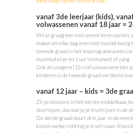
eens langs op het secretariaat!
vanaf 3de leerjaar (kids), vana
volwassenen vanaf 18 jaar = 
Wil je graag een instrument leren spelen, zit
maken om elke dag even met muziek bezig te
tweede graad is het lesprogramma een combi
muziekatelier en 1 uur instrument of zang.
Ook als jongere (12+) of volwassene ben je 
kinderen is de tweede graad verdeeld over 
vanaf 12 jaar – kids = 3de gra
Zit je minstens in het eerste middelbaar, 
doorlopen, dan kan je je inschrijven in de 
De derde graad duurt drie jaar. In de meest
kiezen welke richting je in wil slaan. Klassi