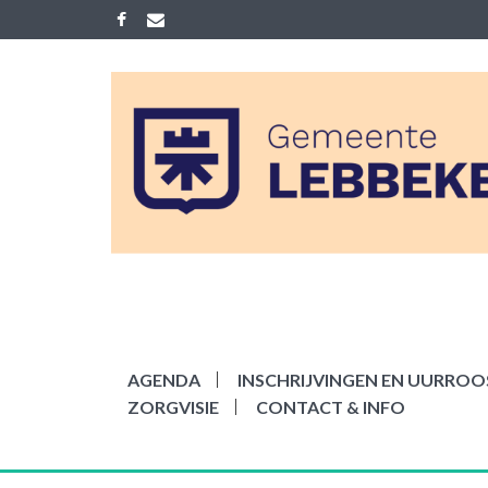
Skip
to
content
ACADEMIE LEB
Gemeenelijke academie voor Mu
AGENDA
INSCHRIJVINGEN EN UURROOS
ZORGVISIE
CONTACT & INFO