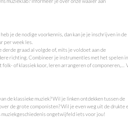
ens muzieklab? Informeer je over onze waaier aan
heb je de nodige voorkennis, dan kan je je inschrijven in de
ur per week les.
de derde graad al volgde of, mits je voldoet aan de
re richting. Combineer je instrumentles met het spelen in
 folk- of klassiek koor, leren arrangeren of componeren,… 
an de klassieke muziek? Wil je linken ontdekken tussen de
over de grote componisten? Wil je even weg uit de drukte 
 muziekgeschiedenis ongetwijfeld iets voor jou!