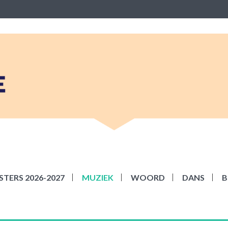
BEKE
ziek Woord Dans en Beeld
TERS 2026-2027
MUZIEK
WOORD
DANS
B