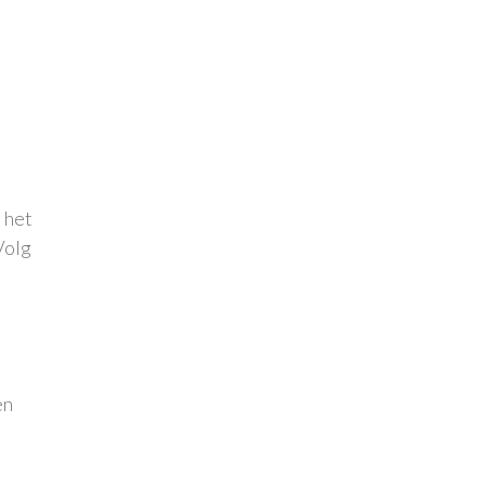
 het
Volg
en