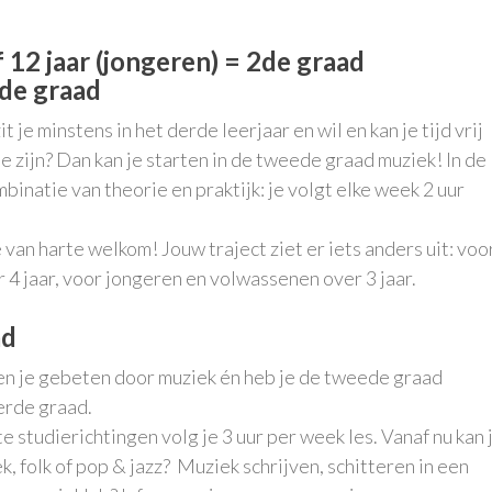
f 12 jaar (jongeren) = 2de graad
2de graad
 je minstens in het derde leerjaar en wil en kan je tijd vrij
 zijn? Dan kan je starten in de tweede graad muziek! In de
natie van theorie en praktijk: je volgt elke week 2 uur
van harte welkom! Jouw traject ziet er iets anders uit: voo
4 jaar, voor jongeren en volwassenen over 3 jaar.
ad
ben je gebeten door muziek én heb je de tweede graad
derde graad.
e studierichtingen volg je 3 uur per week les. Vanaf nu kan 
ek, folk of pop & jazz? Muziek schrijven, schitteren in een