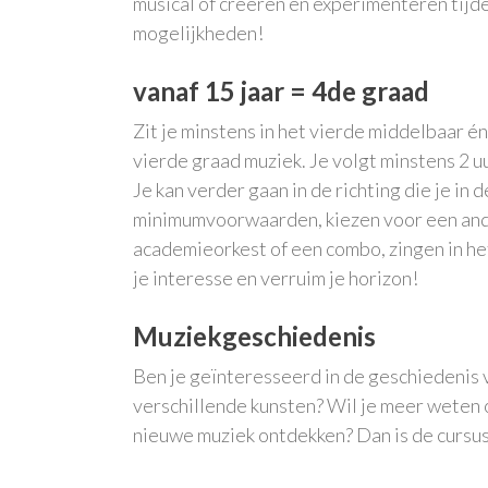
musical of creëren en experimenteren tijd
mogelijkheden!
vanaf 15 jaar = 4de graad
Zit je minstens in het vierde middelbaar én 
vierde graad muziek. Je volgt minstens 2 u
Je kan verder gaan in de richting die je in 
minimumvoorwaarden, kiezen voor een ande
academieorkest of een combo, zingen in het
je interesse en verruim je horizon!
Muziekgeschiedenis
Ben je geïnteresseerd in de geschiedenis v
verschillende kunsten? Wil je meer weten 
nieuwe muziek ontdekken? Dan is de cursus