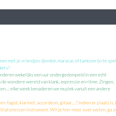
samen met je vriendjes djembé, maracas of tamboerijn te spe
kers?
kinderen wekelijks een uur ondergedompeld in een echt
 de wondere wereld van klank, expressie en ritme. Zingen,
gen…: elke week benaderen we muziek vanuit een andere
: fagot, klarinet, accordeon, gitaar,…? Indien er plaats is,
nitiatielessen instrument. Wil je hier meer over weten, ga z