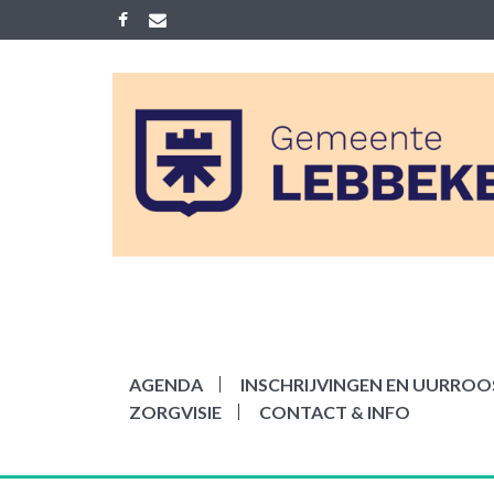
Skip
to
content
ACADEMIE LEB
Gemeenelijke academie voor Mu
AGENDA
INSCHRIJVINGEN EN UURROOS
ZORGVISIE
CONTACT & INFO