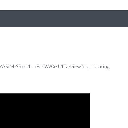
w1jYASiM-SSxxc1doBnGW0eJI1Ta/view?usp=sharing