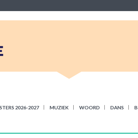
BEKE
ziek Woord Dans en Beeld
TERS 2026-2027
MUZIEK
WOORD
DANS
B