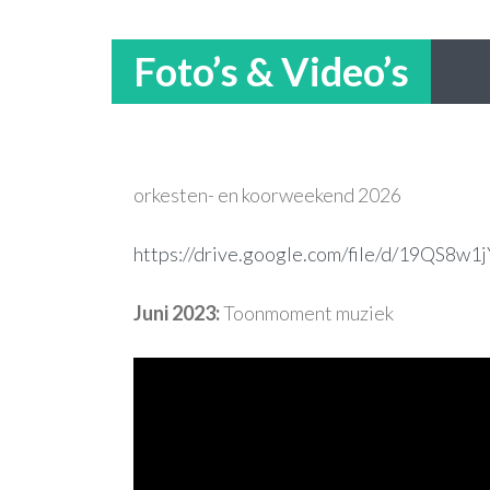
Foto’s & Video’s
orkesten- en koorweekend 2026
https://drive.google.com/file/d/19QS8
Juni 2023:
Toonmoment muziek