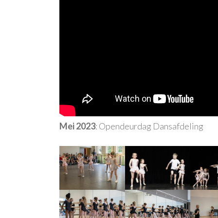
Mei 2023
: Opendeurdag Dansafdeling