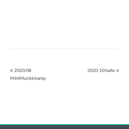
Bericht
2020/08
2020-10 hallo
navigatie
MiniMuziekkamp