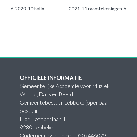
Bericht
2020-10 hallo
2021-11 raamtekeningen
navigatie
OFFICIELE INFORMATIE
Gemeentelijke Academie voor Muziek,
Woord, Dans en Beeld
Gemeentebestuur Lebbeke (openbaar
bestuur)
Flor Hofmanslaan 1
9280 Lebbeke
Ondernemingsnummer: 0207446079