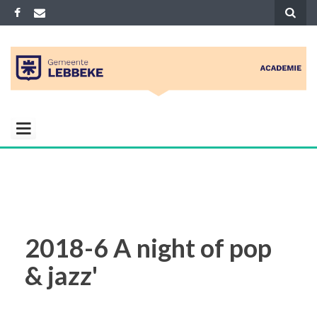
Skip
to
content
ACADEMIE
Gemeenelijke academie voor Muziek
Woord Dans en Beeld
LEBBEKE
2018-6 A night of pop
& jazz'