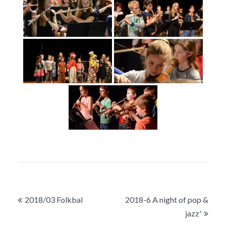
Bericht
2018/03 Folkbal
2018-6 A night of pop &
navigatie
jazz'