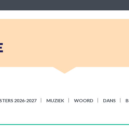
BEKE
ziek Woord Dans en Beeld
TERS 2026-2027
MUZIEK
WOORD
DANS
B