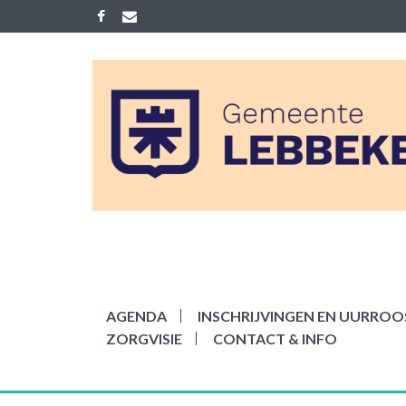
Skip
to
content
ACADEMIE LEB
Gemeenelijke academie voor Mu
AGENDA
INSCHRIJVINGEN EN UURROOS
ZORGVISIE
CONTACT & INFO