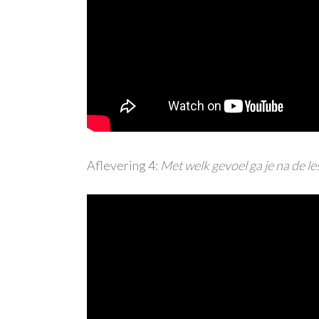
Aflevering 4:
Met welk gevoel ga je na de le