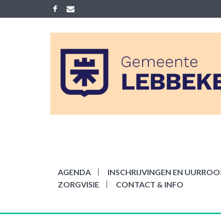
Skip
to
content
ACADEMIE LEB
Gemeenelijke academie voor Mu
AGENDA
INSCHRIJVINGEN EN UURROOS
ZORGVISIE
CONTACT & INFO