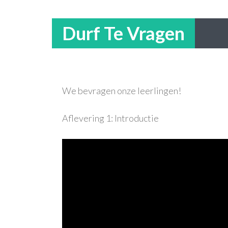
Durf Te Vragen
We bevragen onze leerlingen!
Aflevering 1: Introductie