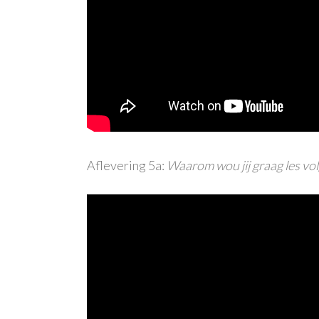
Aflevering 5a:
Waarom wou jij graag les vo