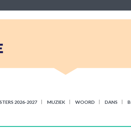
BEKE
ziek Woord Dans en Beeld
TERS 2026-2027
MUZIEK
WOORD
DANS
B