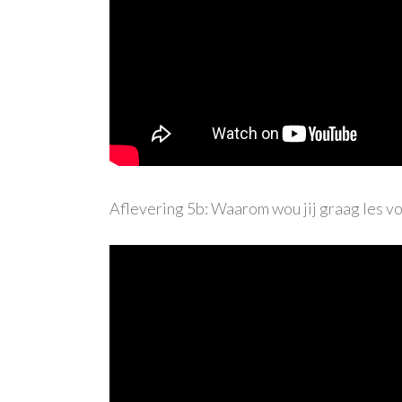
Aflevering 5b: Waarom wou jij graag les v