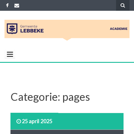
Skip
to
content
ACADEMIE
Gemeenelijke academie voor Muziek
Woord Dans en Beeld
LEBBEKE
Categorie:
pages
25 april 2025