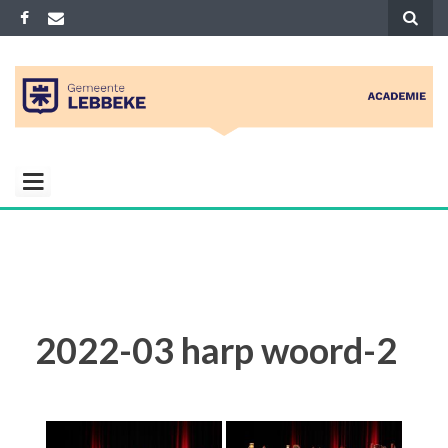
Skip
to
content
ACADEMIE
Gemeenelijke academie voor Muziek
Woord Dans en Beeld
LEBBEKE
2022-03 harp woord-2