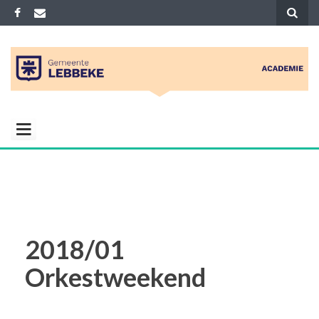
Skip
to
content
ACADEMIE
Gemeenelijke academie voor Muziek
Woord Dans en Beeld
LEBBEKE
2018/01
Orkestweekend