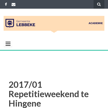
Skip
to
content
ACADEMIE
Gemeenelijke academie voor Muziek
Woord Dans en Beeld
LEBBEKE
2017/01
Repetitieweekend te
Hingene