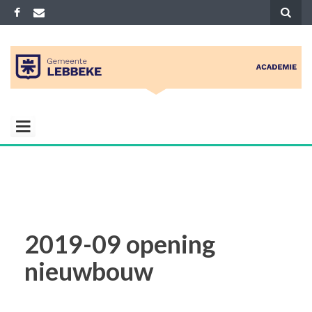
Skip
to
content
ACADEMIE
Gemeenelijke academie voor Muziek
Woord Dans en Beeld
LEBBEKE
2019-09 opening
nieuwbouw